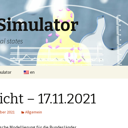
Simulator
al states
mulator
en
icht – 17.11.2021
ber 2021
Allgemein
che Modellierung für die Bundesländer.