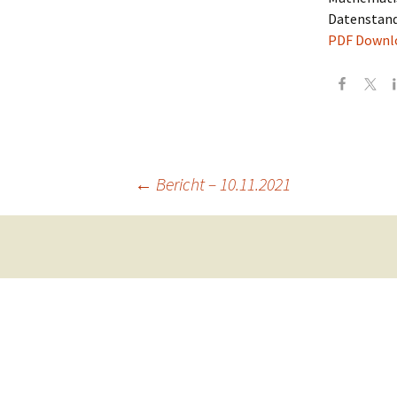
Datenstand
PDF Downl
Post
←
Bericht – 10.11.2021
navigation