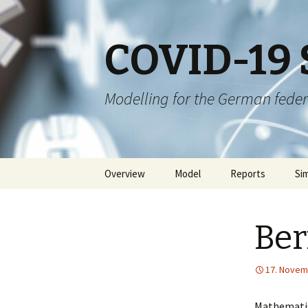
COVID-19 
Modelling for the German feder
Skip
Overview
Model
Reports
Si
to
content
Ber
17. Novem
Mathematis