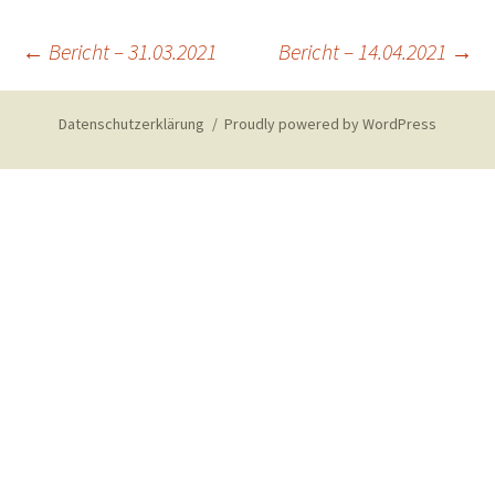
Post
←
Bericht – 31.03.2021
Bericht – 14.04.2021
→
navigation
Datenschutzerklärung
Proudly powered by WordPress