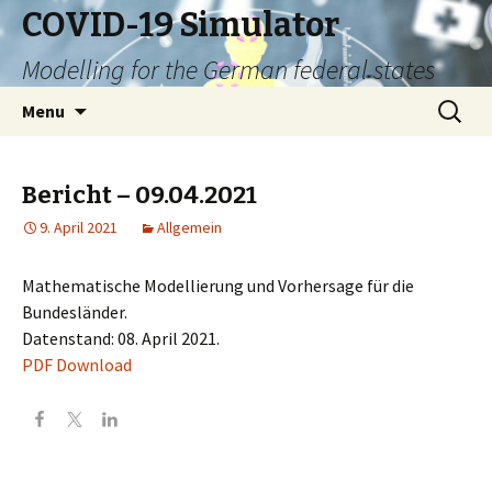
COVID-19 Simulator
Modelling for the German federal states
Skip
Search
Menu
to
for:
content
Bericht – 09.04.2021
9. April 2021
Allgemein
Mathematische Modellierung und Vorhersage für die
Bundesländer.
Datenstand: 08. April 2021.
PDF Download