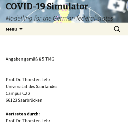
COVID-19 Simulator
Modelling for the German federal states
Skip
Search
Menu
to
for:
content
Angaben gemäß § 5 TMG
Prof. Dr. Thorsten Lehr
Universität des Saarlandes
Campus C2 2
66123 Saarbrücken
Vertreten durch:
Prof. Dr. Thorsten Lehr