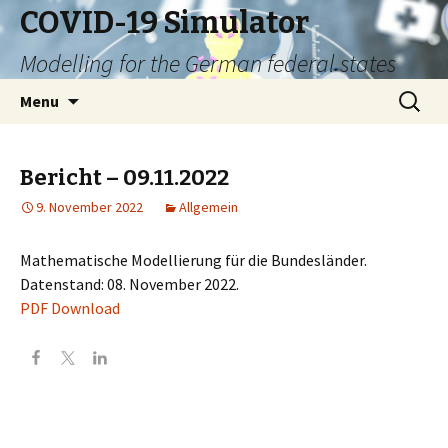
COVID-19 Simulator
Modelling for the German federal states
Skip
Search
Menu
to
for:
content
Bericht – 09.11.2022
9. November 2022
Allgemein
Mathematische Modellierung für die Bundesländer.
Datenstand: 08. November 2022.
PDF Download