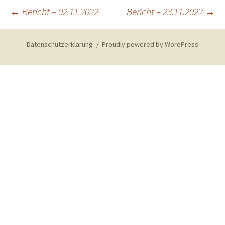
Post
←
Bericht – 02.11.2022
Bericht – 23.11.2022
→
navigation
Datenschutzerklärung
Proudly powered by WordPress