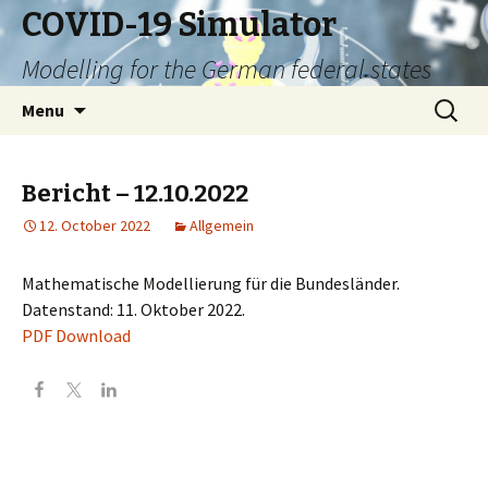
COVID-19 Simulator
Modelling for the German federal states
Skip
Search
Menu
to
for:
content
Bericht – 12.10.2022
12. October 2022
Allgemein
Mathematische Modellierung für die Bundesländer.
Datenstand: 11. Oktober 2022.
PDF Download