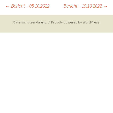
Post
←
Bericht – 05.10.2022
Bericht – 19.10.2022
→
navigation
Datenschutzerklärung
Proudly powered by WordPress