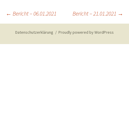
Post
←
Bericht – 06.01.2021
Bericht – 21.01.2021
→
navigation
Datenschutzerklärung
Proudly powered by WordPress