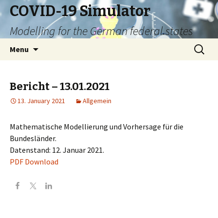
COVID-19 Simulator
Modelling for the German federal states
Skip
Search
Menu
to
for:
content
Bericht – 13.01.2021
13. January 2021
Allgemein
Mathematische Modellierung und Vorhersage für die
Bundesländer.
Datenstand: 12. Januar 2021.
PDF Download